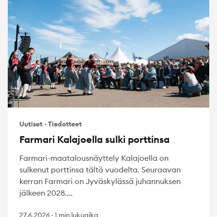
Uutiset
·
Tiedotteet
Farmari Kalajoella sulki porttinsa
Farmari-maatalousnäyttely Kalajoella on
sulkenut porttinsa tältä vuodelta. Seuraavan
kerran Farmari on Jyväskylässä juhannuksen
jälkeen 2028....
27.6.2026
·
1 min lukuaika