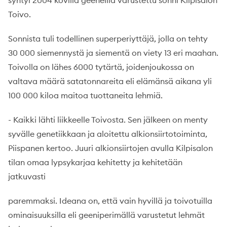
syntyi 2004 kovilla geeneillä varustettu sonni Kilpisalon
Toivo.
Sonnista tuli todellinen superperiyttäjä, jolla on tehty
30 000 siemennystä ja siementä on viety 13 eri maahan.
Toivolla on lähes 6000 tytärtä, joidenjoukossa on
valtava määrä satatonnareita eli elämänsä aikana yli
100 000 kiloa maitoa tuottaneita lehmiä.
- Kaikki lähti liikkeelle Toivosta. Sen jälkeen on menty
syvälle genetiikkaan ja aloitettu alkionsiirtotoiminta,
Piispanen kertoo. Juuri alkionsiirtojen avulla Kilpisalon
tilan omaa lypsykarjaa kehitetty ja kehitetään
jatkuvasti
paremmaksi. Ideana on, että vain hyvillä ja toivotuilla
ominaisuuksilla eli geeniperimällä varustetut lehmät