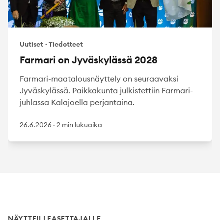
Uutiset
·
Tiedotteet
Farmari on Jyväskylässä 2028
Farmari-maatalousnäyttely on seuraavaksi
Jyväskylässä. Paikkakunta julkistettiin Farmari-
juhlassa Kalajoella perjantaina.
26.6.2026
·
2 min lukuaika
Footer
NÄYTTEILLEASETTAJALLE