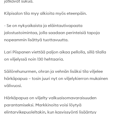
jatkavat sukua.
Kilpisalon tila myy alkioita myös eteenpäin.
- Se on nykyaikaista ja eläintautivapaata
jalostustoimintaa, jolla saadaan perinteisiä tapoja
nopeammin lisättyä tuottavuutta.
Lari Piispanen viettää paljon aikaa pellolla, sillä tilalla
on viljelyssä noin 130 hehtaaria.
Säilörehunurmen, ohran ja vehnän lisäksi tila viljelee
härkäpapua – tosin juuri nyt on viljelykierron mukainen
välivuosi.
Härkäpapua on viljelty valkuaisomavaraisuuden
parantamiseksi. Markkinoita voisi löytyä
elintarvikepuoleltakin, kun kasvissyönti lisääntyy