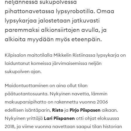
neljännessä sukupolvessa
pihattonavetassa lypsyrobotilla. Omaa
lypsykarjaa jalostetaan jatkuvasti
paremmaksi alkionsiirtojen avulla, ja
alkioita myydään myös eteenpäin.
Kilpisalon maitotilalla Mikkelin Ristiinassa lypsykarja on
laiduntanut komeissa järvimaisemissa neljän
sukupolven ajan.
Maidontuottaminen on aina ollut tilan
päätuotantosuunta. Nykyinen navetta, lämmin
makuuparsipihatto on rakennettu vuonna 2006
edellisen isäntäparin,
Risto
ja
Pirjo Piispasen
aikaan.
Nykyinen yrittäjä
Lari Piispanen
otti ohjat elokuussa
2018, ja viime vuonna navettaan saapui tilan historian