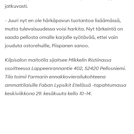
jatkuvasti.
- Juuri nyt en ole härkäpavun tuotantoa lisäämässä,
mutta tulevaisuudessa voisi harkita. Nyt tärkeintä on
saada pellosta omalle karjalle syötävää, ettei vain
jouduta ostorehuille, Piispanen sanoo.
Kilpisalon maitotila sijaitsee Mikkelin Ristiinassa
osoitteessa Lappeenrannantie 402, 52420 Pellosniemi.
Tila toimii Farmarin ennakkovierailukohteena
ammattilaisille Faban Lypsikit Etelässä -tapahtumassa
keskiviikkona 29. kesäkuuta kello 10–14.