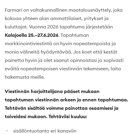
Farmari on valtakunnallinen maatalousnäyttely, joka
kokoaa yhteen alan ammattilaiset, yritykset ja
kuluttajat. Vuonna 2026 tapahtuma järjestetään
Kalajoella 25.–27.6.2026
. Tapahtuman
markkinointiviestintä on hyvin nopeatempoista ja
monia välineitä hyödyntävää. Jos koet että kestät
painetta hyvin ja olet saanut opinnoistasi jo sopivasti
eväitä nopeatempoisen viestinnän tekemiseen, laita
hakemusta meille.
Viestinnän harjoittelijana pääset mukaan
tapahtuman viestinnän arkeen jo ennen tapahtumaa.
Tehtävän sisältöä voimme painottaa osaamisesi ja
toiveidesi mukaan. Tehtäviisi kuuluu:
sisällöntuotanto eri kanaviin