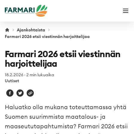
Farmari
Ava
Ajankohtaista
Farmari 2026 etsii viestinnän harjoittelijaa
Farmari 2026 etsii viestinnän
harjoittelijaa
18.2.2026
·
2 min lukuaika
Uutiset
Haluatko olla mukana toteuttamassa yhtä
Suomen suurimmista maatalous- ja
maaseututapahtumista? Farmari 2026 etsii