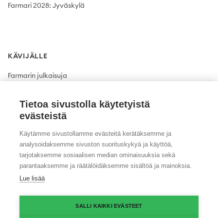
Farmari 2028: Jyväskylä
KÄVIJÄLLE
Farmarin julkaisuja
Tietoa sivustolla käytetyistä
evästeistä
Käytämme sivustollamme evästeitä kerätäksemme ja
analysoidaksemme sivuston suorituskykyä ja käyttöä,
tarjotaksemme sosiaalisen median ominaisuuksia sekä
parantaaksemme ja räätälöidäksemme sisältöä ja mainoksia.
Twitter
Facebook
Instagram
Lue lisää
Tietosuojaseloste
Yhteystiedot
SALLI KAIKKI EVÄSTEET