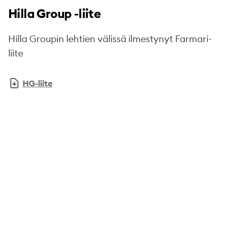
Hilla Group -liite
Hilla Groupin lehtien välissä ilmestynyt Farmari-
liite
HG-liite
Footer