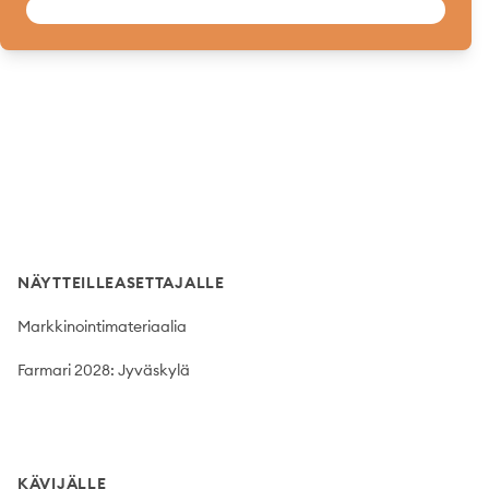
Footer
NÄYTTEILLEASETTAJALLE
Markkinointimateriaalia
Farmari 2028: Jyväskylä
KÄVIJÄLLE