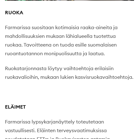
RUOKA
Farmarissa suositaan kotimaisia raaka-aineita ja
mahdollisuuksien mukaan lähialueella tuotettua
ruokaa. Tavoitteena on tuoda esille suomalaisen
ruoantuotannon monipuolisuutta ja laatua.
Ruokatarjonnasta löytyy vaihtoehtoja erilaisiin
ruokavalioihin, mukaan lukien kasvisruokavaihtoehtoja.
ELÄIMET
Farmarissa lypsykarjanäyttely toteutetaan
vastuullisesti. Eläinten terveysvaatimuksissa
noudatetaan ETT:n ja Ruokaviraston antamia