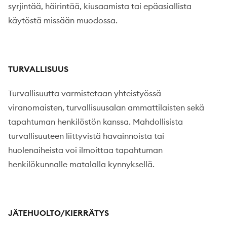
syrjintää, häirintää, kiusaamista tai epäasiallista
käytöstä missään muodossa.
TURVALLISUUS
Turvallisuutta varmistetaan yhteistyössä
viranomaisten, turvallisuusalan ammattilaisten sekä
tapahtuman henkilöstön kanssa. Mahdollisista
turvallisuuteen liittyvistä havainnoista tai
huolenaiheista voi ilmoittaa tapahtuman
henkilökunnalle matalalla kynnyksellä.
JÄTEHUOLTO/KIERRÄTYS