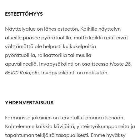
ESTEETTÖMYYS
Näyttelyalue on lähes esteetön. Kaikille näyttelyn
alueille pääsee pyörätuolilla, mutta kaikki reitit eivät
välttämättä ole helposti kulkukelpoisia
pyörätuolilla, rollaattorilla tai muulla
apuvälineellä.
Invapysäköinti on osoitteessa
Noste 28,
85100 Kalajoki
. Invapysäköinti on maksuton.
YHDENVERTAISUUS
Farmarissa jokainen on tervetullut omana itsenään.
Kohtelemme kaikkia kävijöitä, yhteistyökumppaneita ja
tapahtuman tekijöitä tasapuolisesti. Emme hyväksy