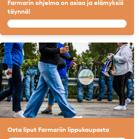
Farmarin ohjelma on asiaa ja elämyksiä
täynnä!
Osta liput Farmariin lippukaupasta