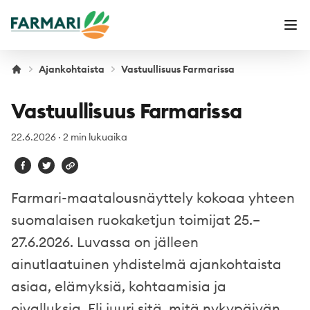
Farmari
Ava
Ajankohtaista
Vastuullisuus Farmarissa
Vastuullisuus Farmarissa
22.6.2026
·
2 min lukuaika
Farmari-maatalousnäyttely kokoaa yhteen
suomalaisen ruokaketjun toimijat 25.–
27.6.2026. Luvassa on jälleen
ainutlaatuinen yhdistelmä ajankohtaista
asiaa, elämyksiä, kohtaamisia ja
oivalluksia. Eli juuri sitä, mitä nykypäivän