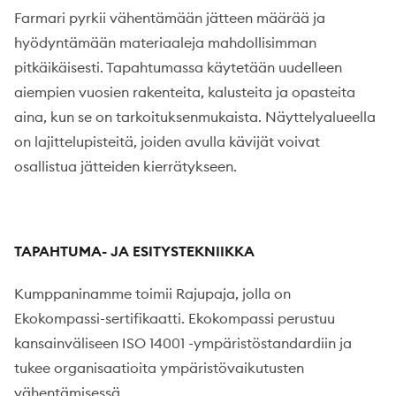
Farmari pyrkii vähentämään jätteen määrää ja
hyödyntämään materiaaleja mahdollisimman
pitkäikäisesti. Tapahtumassa käytetään uudelleen
aiempien vuosien rakenteita, kalusteita ja opasteita
aina, kun se on tarkoituksenmukaista. Näyttelyalueella
on lajittelupisteitä, joiden avulla kävijät voivat
osallistua jätteiden kierrätykseen.
TAPAHTUMA- JA ESITYSTEKNIIKKA
Kumppaninamme toimii Rajupaja, jolla on
Ekokompassi-sertifikaatti. Ekokompassi perustuu
kansainväliseen ISO 14001 -ympäristöstandardiin ja
tukee organisaatioita ympäristövaikutusten
vähentämisessä.